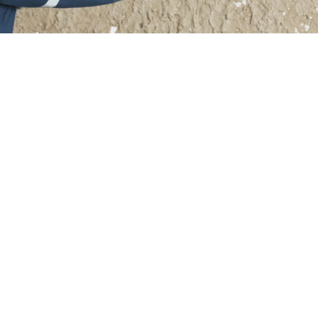
ds:
SK Putzbetrieb
verwendet für den Innenput